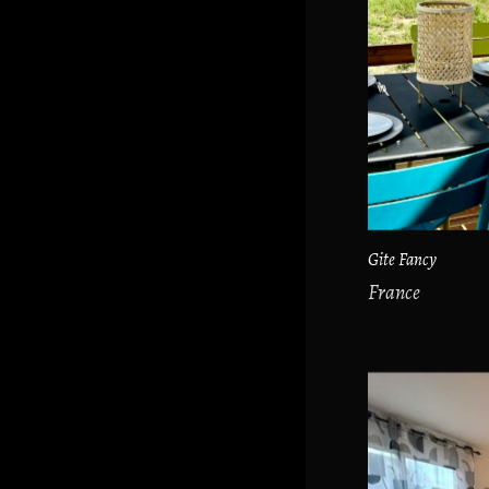
Gite Fancy
France