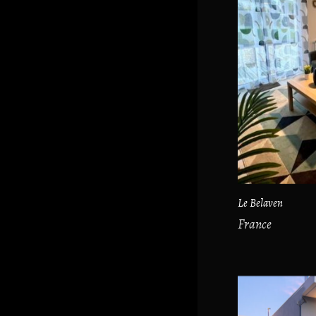
Le Belaven
France